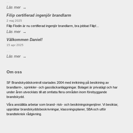
...
Läs mer
Filip certifierad ingenjör brandlarm
2 maj 2025
Filip Flodin är nu certifierad ingenjör brandlarm, bra jobbat Filip!...
Läs mer
Välkommen Daniel!
15 apr 2025
...
Läs mer
Om oss
SF Brandskyddskontroll startades 2004 med inriktning på besiktning av
brandlarm-, sprinkler- och gassläckanläggningar. Bolaget är privatägt och har
under åren utvecklats till att omfatta flera områden inom förebyggande
brandskydd.
Våra anställda arbetar som brand- risk- och besiktningsingenjörer. Vi besiktar,
upprättar brandskyddsbeskrivningar, klassningsplaner, SBA och utför
brandteknisk rådgivning.