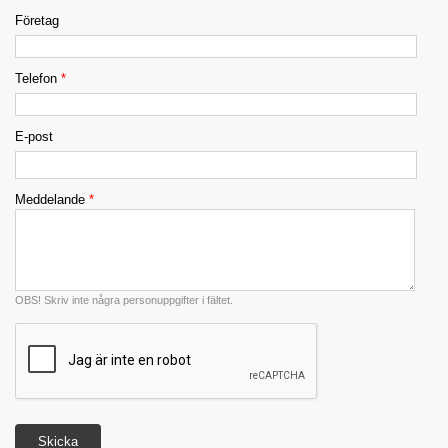
Företag
Telefon
*
E-post
Meddelande
*
OBS! Skriv inte några personuppgifter i fältet.